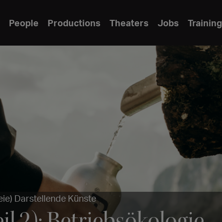
People
Productions
Theaters
Jobs
Training
eie) Darstellende Künste
il 2): Betriebsökologie 