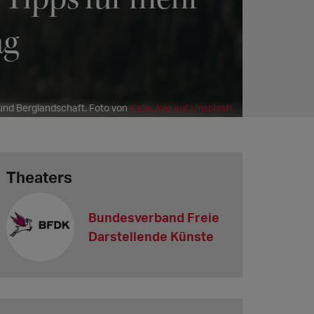
ag
rund Berglandschaft. Foto von
Kate Joie auf Unsplash
Theaters
Bundesverband Freie
Darstellende Künste