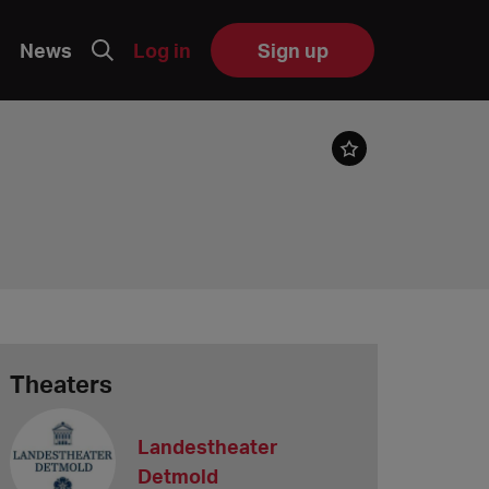
News
Log in
Sign up
Theaters
Landestheater
Detmold