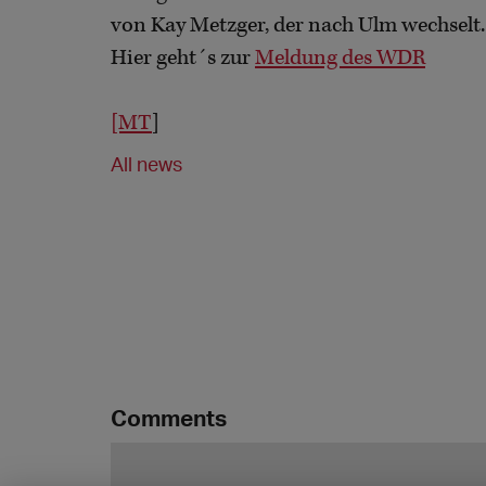
von Kay Metzger, der nach Ulm wechselt.
Hier geht´s zur
Meldung des WDR
[MT
]
All news
Comments