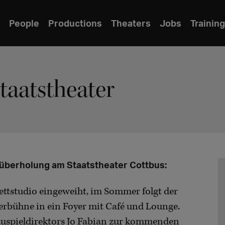
People
Productions
Theaters
Jobs
Training
aatstheater
alüberholung am Staatstheater Cottbus:
ettstudio eingeweiht, im Sommer folgt der
bühne in ein Foyer mit Café und Lounge.
auspieldirektors Jo Fabian zur kommenden