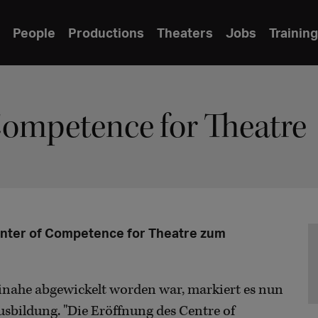
People
Productions
Theaters
Jobs
Training
Competence for Theatre
enter of Competence for Theatre zum
inahe abgewickelt worden war, markiert es nun
usbildung. "Die Eröffnung des Centre of