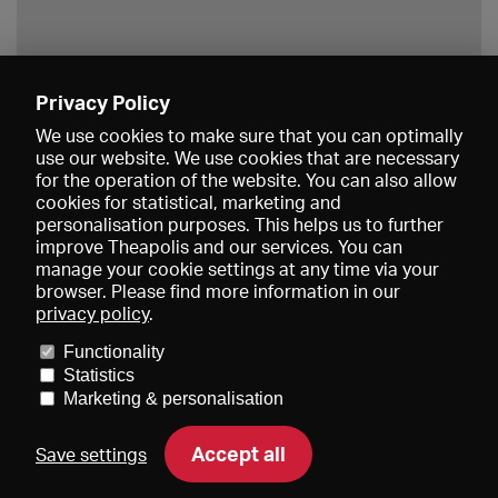
Privacy Policy
Save
We use cookies to make sure that you can optimally
use our website. We use cookies that are necessary
for the operation of the website. You can also allow
cookies for statistical, marketing and
personalisation purposes. This helps us to further
improve Theapolis and our services. You can
manage your cookie settings at any time via your
browser. Please find more information in our
privacy policy
.
Prices and memberships
KIBA
Gagenspiegel
Media data
Functionality
About us
Imprint
Conditions
Privacy
Contact
Help
Statistics
Newsletter
Marketing & personalisation
Accept all
Save settings
DE
EN
FR