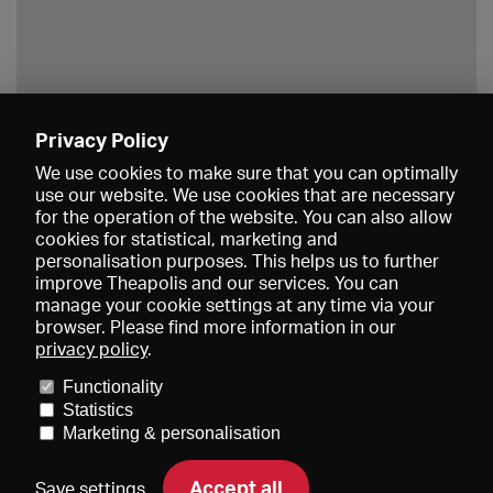
Privacy Policy
Save
We use cookies to make sure that you can optimally
use our website. We use cookies that are necessary
for the operation of the website. You can also allow
cookies for statistical, marketing and
personalisation purposes. This helps us to further
improve Theapolis and our services. You can
manage your cookie settings at any time via your
browser. Please find more information in our
privacy policy
.
Prices and memberships
KIBA
Gagenspiegel
Media data
Functionality
About us
Imprint
Conditions
Privacy
Contact
Help
Statistics
Newsletter
Marketing & personalisation
Accept all
Save settings