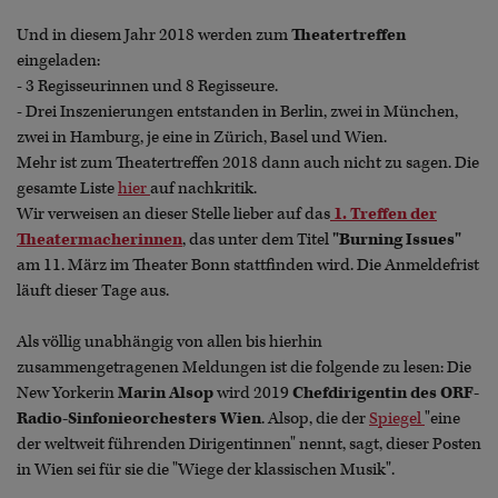
Und in diesem Jahr 2018 werden zum
Theatertreffen
eingeladen:
- 3 Regisseurinnen und 8 Regisseure.
- Drei Inszenierungen entstanden in Berlin, zwei in München,
zwei in Hamburg, je eine in Zürich, Basel und Wien.
Mehr ist zum Theatertreffen 2018 dann auch nicht zu sagen. Die
gesamte Liste
hier
auf nachkritik.
Wir verweisen an dieser Stelle lieber auf das
1. Treffen der
Theatermacherinnen
, das unter dem Titel
"Burning Issues"
am 11. März im Theater Bonn stattfinden wird. Die Anmeldefrist
läuft dieser Tage aus.
Als völlig unabhängig von allen bis hierhin
zusammengetragenen Meldungen ist die folgende zu lesen: Die
New Yorkerin
Marin Alsop
wird 2019
Chefdirigentin des ORF-
Radio-Sinfonieorchesters Wien
. Alsop, die der
Spiegel
"eine
der weltweit führenden Dirigentinnen" nennt, sagt, dieser Posten
in Wien sei für sie die "Wiege der klassischen Musik".