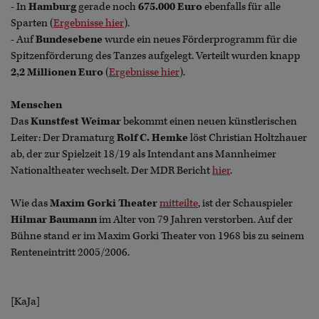
- In
Hamburg
gerade noch
675.000 Euro
ebenfalls für alle
Sparten (
Ergebnisse hier
).
- Auf
Bundesebene
wurde ein neues Förderprogramm für die
Spitzenförderung des Tanzes aufgelegt. Verteilt wurden knapp
2,2 Millionen Euro
(
Ergebnisse hier
).
Menschen
Das
Kunstfest Weimar
bekommt einen neuen künstlerischen
Leiter: Der Dramaturg
Rolf C. Hemke
löst Christian Holtzhauer
ab, der zur Spielzeit 18/19 als Intendant ans Mannheimer
Nationaltheater wechselt. Der MDR Bericht
hier
.
Wie das
Maxim Gorki Theater
mitteilte
, ist der Schauspieler
Hilmar Baumann
im Alter von 79 Jahren verstorben. Auf der
Bühne stand er im Maxim Gorki Theater von 1968 bis zu seinem
Renteneintritt 2005/2006.
[KaJa]