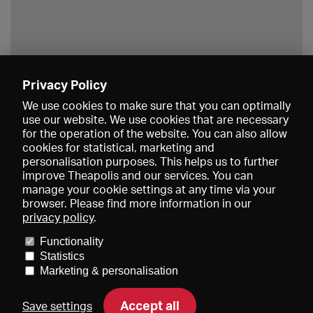
Privacy Policy
Save
We use cookies to make sure that you can optimally
use our website. We use cookies that are necessary
for the operation of the website. You can also allow
cookies for statistical, marketing and
personalisation purposes. This helps us to further
improve Theapolis and our services. You can
manage your cookie settings at any time via your
browser. Please find more information in our
privacy policy
.
Prices and memberships
KIBA
Gagenspiegel
Media data
Functionality
About us
Imprint
Conditions
Privacy
Contact
Help
Statistics
Newsletter
Marketing & personalisation
Accept all
Save settings