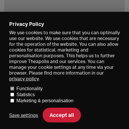
Privacy Policy
Save
We use cookies to make sure that you can optimally
use our website. We use cookies that are necessary
for the operation of the website. You can also allow
cookies for statistical, marketing and
personalisation purposes. This helps us to further
improve Theapolis and our services. You can
manage your cookie settings at any time via your
browser. Please find more information in our
privacy policy
.
Prices and memberships
KIBA
Gagenspiegel
Media data
Functionality
About us
Imprint
Conditions
Privacy
Contact
Help
Statistics
Newsletter
Marketing & personalisation
Accept all
Save settings
DE
EN
FR