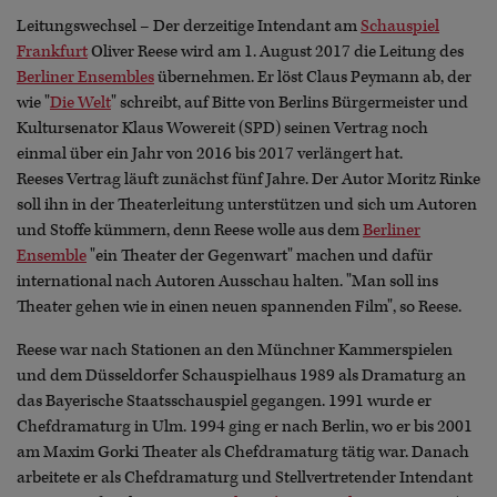
Leitungswechsel – Der derzeitige Intendant am
Schauspiel
Frankfurt
Oliver Reese wird am 1. August 2017 die Leitung des
Berliner Ensembles
übernehmen. Er löst Claus Peymann ab, der
wie "
Die Welt
" schreibt, auf Bitte von Berlins Bürgermeister und
Kultursenator Klaus Wowereit (SPD) seinen Vertrag noch
einmal über ein Jahr von 2016 bis 2017 verlängert hat.
Reeses Vertrag läuft zunächst fünf Jahre. Der Autor Moritz Rinke
soll ihn in der Theaterleitung unterstützen und sich um Autoren
und Stoffe kümmern, denn Reese wolle aus dem
Berliner
Ensemble
"ein Theater der Gegenwart" machen und dafür
international nach Autoren Ausschau halten. "Man soll ins
Theater gehen wie in einen neuen spannenden Film", so Reese.
Reese war nach Stationen an den Münchner Kammerspielen
und dem Düsseldorfer Schauspielhaus 1989 als Dramaturg an
das Bayerische Staatsschauspiel gegangen. 1991 wurde er
Chefdramaturg in Ulm. 1994 ging er nach Berlin, wo er bis 2001
am Maxim Gorki Theater als Chefdramaturg tätig war. Danach
arbeitete er als Chefdramaturg und Stellvertretender Intendant