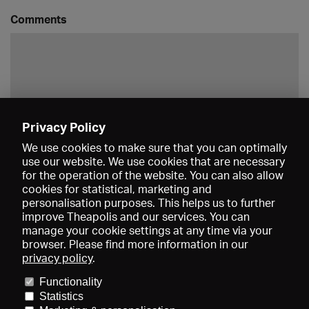
Comments
Privacy Policy
Save
We use cookies to make sure that you can optimally
use our website. We use cookies that are necessary
for the operation of the website. You can also allow
cookies for statistical, marketing and
personalisation purposes. This helps us to further
improve Theapolis and our services. You can
manage your cookie settings at any time via your
browser. Please find more information in our
privacy policy
.
Prices and memberships
KIBA
Gagenspiegel
Media data
Functionality
About us
Imprint
Conditions
Privacy
Contact
Help
Statistics
Newsletter