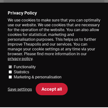
Privacy Policy
Save
We use cookies to make sure that you can optimally
use our website. We use cookies that are necessary
for the operation of the website. You can also allow
cookies for statistical, marketing and
personalisation purposes. This helps us to further
improve Theapolis and our services. You can
manage your cookie settings at any time via your
browser. Please find more information in our
privacy policy
.
Prices and memberships
KIBA
Gagenspiegel
Media data
Functionality
About us
Imprint
Conditions
Privacy
Contact
Help
Statistics
Newsletter
Marketing & personalisation
Accept all
Save settings
DE
EN
FR