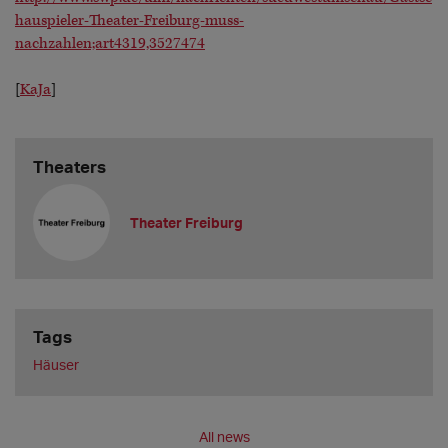
hauspieler-Theater-Freiburg-muss-
nachzahlen;art4319,3527474
[
KaJa
]
Theaters
Theater Freiburg
Tags
Häuser
All news