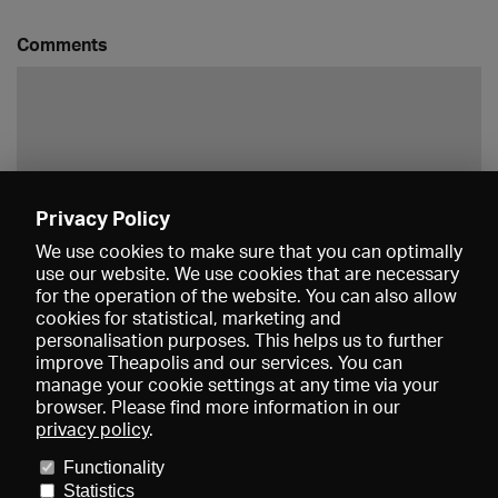
Comments
Privacy Policy
Save
We use cookies to make sure that you can optimally
use our website. We use cookies that are necessary
for the operation of the website. You can also allow
cookies for statistical, marketing and
personalisation purposes. This helps us to further
improve Theapolis and our services. You can
manage your cookie settings at any time via your
browser. Please find more information in our
privacy policy
.
Prices and memberships
KIBA
Gagenspiegel
Media data
Functionality
About us
Imprint
Conditions
Privacy
Contact
Help
Statistics
Newsletter