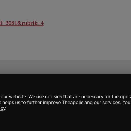
ail=3081&rubrik=4
our website. We use cookies that are necessary for the opera
s helps us to further improve Theapolis and our services. Yo
icy
.