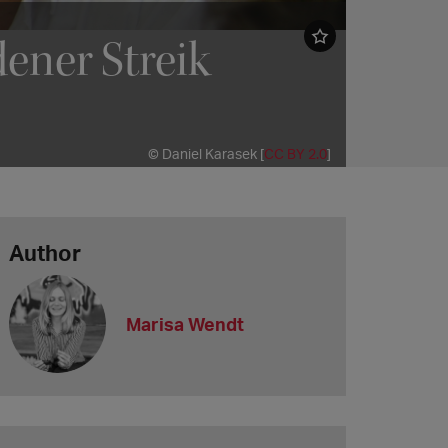
ener Streik
© Daniel Karasek [
CC BY 2.0
]
Author
Marisa Wendt