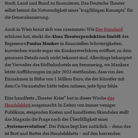
Stadt, Land und Bund zu finanzieren. Das Deutsche Theater
selbst betont die Notwendigkeit eines "tragfähigen Konzepts" für
die Generalsanierung.
Auch in Wien braut sich was zusammen: Wie
Der Standard
erfahren hat, steckt die
Alma Theaterproduktion GmbH
des
Regisseurs
Paulus Manker
in finanziellen Schwierigkeiten.
Inzwischen wurde sogar ein Konkursverfahren eröffnet, zu dem
genauere Details noch nicht bekannt sind. Allerdings behauptet
der Verwalter des Südbahnhotels am Semmering, wo Mankers
letzte Aufführungen im jahr 2023 stattfanden, dass von den
Einnahmen in Höhe von 1 Million Euro, die der Künstler mit
dem Co-Veranstalter hätte teilen müssen, jede Spur fehle.
Eine handfeste „Theater-Krise“ hat in dieser Woche
das
Handelsblatt
ausgemacht: In Zeiten von immer weniger
Publikum, steigenden Kosten und handfesten Skandalen stellt
das Magazin die Frage nach der Überfälligkeit einer
„Systemrevolution“
. Der Fokus liegt hier natürlich – denn das
ist Brot und Butter des Handelsblatts – auf den horrenden