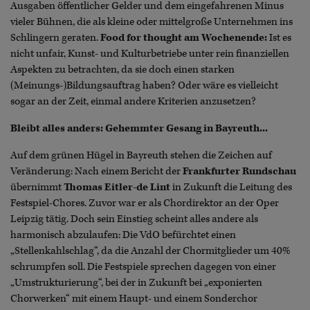
Ausgaben öffentlicher Gelder und dem eingefahrenen Minus
vieler Bühnen, die als kleine oder mittelgroße Unternehmen ins
Schlingern geraten.
Food for thought am Wochenende:
Ist es
nicht unfair, Kunst- und Kulturbetriebe unter rein finanziellen
Aspekten zu betrachten, da sie doch einen starken
(Meinungs-)Bildungsauftrag haben? Oder wäre es vielleicht
sogar an der Zeit, einmal andere Kriterien anzusetzen?
Bleibt alles anders: Gehemmter Gesang in Bayreuth...
Auf dem grünen Hügel in Bayreuth stehen die Zeichen auf
Veränderung: Nach einem Bericht der
Frankfurter Rundschau
übernimmt
Thomas Eitler-de Lint
in Zukunft die Leitung des
Festspiel-Chores. Zuvor war er als Chordirektor an der Oper
Leipzig tätig. Doch sein Einstieg scheint alles andere als
harmonisch abzulaufen: Die VdO befürchtet einen
„Stellenkahlschlag“, da die Anzahl der Chormitglieder um 40%
schrumpfen soll. Die Festspiele sprechen dagegen von einer
„Umstrukturierung“, bei der in Zukunft bei „exponierten
Chorwerken“ mit einem Haupt- und einem Sonderchor