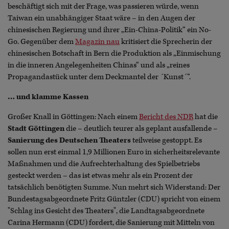
beschäftigt sich mit der Frage, was passieren würde, wenn
Taiwan ein unabhängiger Staat wäre – in den Augen der
chinesischen Regierung und ihrer „Ein-China-Politik“ ein No-
Go. Gegenüber dem
Magazin nau
kritisiert die Sprecherin der
chinesischen Botschaft in Bern die Produktion als „Einmischung
in die inneren Angelegenheiten Chinas“ und als „reines
Propagandastück unter dem Deckmantel der ´Kunst´“.
… und klamme Kassen
Großer Knall in Göttingen: Nach einem
Bericht des NDR
hat die
Stadt Göttingen
die – deutlich teurer als geplant ausfallende –
Sanierung des Deutschen Theaters
teilweise gestoppt. Es
sollen nun erst einmal 1,9 Millionen Euro in sicherheitsrelevante
Maßnahmen und die Aufrechterhaltung des Spielbetriebs
gesteckt werden – das ist etwas mehr als ein Prozent der
tatsächlich benötigten Summe. Nun mehrt sich Widerstand: Der
Bundestagsabgeordnete Fritz Güntzler (CDU) spricht von einem
"Schlag ins Gesicht des Theaters", die Landtagsabgeordnete
Carina Hermann (CDU) fordert, die Sanierung mit Mitteln von