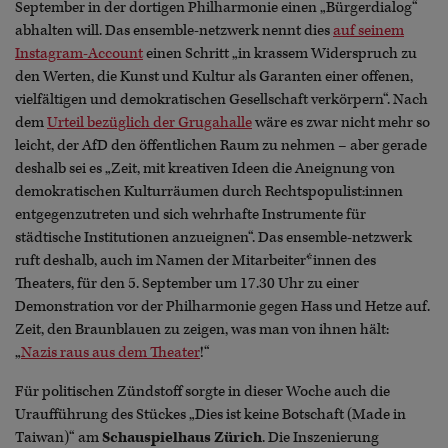
September in der dortigen Philharmonie einen „Bürgerdialog“
abhalten will. Das ensemble-netzwerk nennt dies
auf seinem
Instagram-Account
einen Schritt „in krassem Widerspruch zu
den Werten, die Kunst und Kultur als Garanten einer offenen,
vielfältigen und demokratischen Gesellschaft verkörpern“. Nach
dem
Urteil bezüglich der Grugahalle
wäre es zwar nicht mehr so
leicht, der AfD den öffentlichen Raum zu nehmen – aber gerade
deshalb sei es „Zeit, mit kreativen Ideen die Aneignung von
demokratischen Kulturräumen durch Rechtspopulist:innen
entgegenzutreten und sich wehrhafte Instrumente für
städtische Institutionen anzueignen“. Das ensemble-netzwerk
ruft deshalb, auch im Namen der Mitarbeiter*innen des
Theaters, für den 5. September um 17.30 Uhr zu einer
Demonstration vor der Philharmonie gegen Hass und Hetze auf.
Zeit, den Braunblauen zu zeigen, was man von ihnen hält:
„
Nazis raus aus dem Theater
!“
Für politischen Zündstoff sorgte in dieser Woche auch die
Uraufführung des Stückes „Dies ist keine Botschaft (Made in
Taiwan)“ am
Schauspielhaus Zürich
. Die Inszenierung