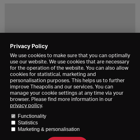
Privacy Policy
Save
We use cookies to make sure that you can optimally
use our website. We use cookies that are necessary
for the operation of the website. You can also allow
cookies for statistical, marketing and
personalisation purposes. This helps us to further
improve Theapolis and our services. You can
manage your cookie settings at any time via your
browser. Please find more information in our
privacy policy
.
Prices and memberships
KIBA
Gagenspiegel
Media data
Functionality
About us
Imprint
Conditions
Privacy
Contact
Help
Statistics
Newsletter
Marketing & personalisation