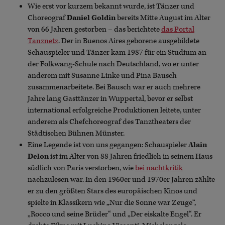
Wie erst vor kurzem bekannt wurde, ist Tänzer und
Choreograf
Daniel Goldin
bereits Mitte August im Alter
von 66 Jahren gestorben – das berichtete
das Portal
Tanznetz
. Der in Buenos Aires geborene ausgebildete
Schauspieler und Tänzer kam 1987 für ein Studium an
der Folkwang-Schule nach Deutschland, wo er unter
anderem mit Susanne Linke und Pina Bausch
zusammenarbeitete. Bei Bausch war er auch mehrere
Jahre lang Gasttänzer in Wuppertal, bevor er selbst
international erfolgreiche Produktionen leitete, unter
anderem als Chefchoreograf des Tanztheaters der
Städtischen Bühnen Münster.
Eine Legende ist von uns gegangen: Schauspieler
Alain
Delon
ist im Alter von 88 Jahren friedlich in seinem Haus
südlich von Paris verstorben, wie
bei nachtkritik
nachzulesen war. In den 1960er und 1970er Jahren zählte
er zu den größten Stars des europäischen Kinos und
spielte in Klassikern wie „Nur die Sonne war Zeuge“,
„Rocco und seine Brüder“ und „Der eiskalte Engel“. Er