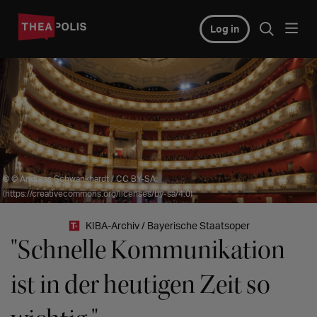
Log in
© © Andreas Schwankhardt / CC BY-SA
(https://creativecommons.org/licenses/by-sa/4.0)
KIBA-Archiv / Bayerische Staatsoper
"Schnelle Kommunikation
ist in der heutigen Zeit so