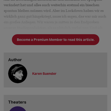
verändert hat und alles auch weiterhin erstmal ein bisschen
spontan bleiben müssen wird. Aber im Lockdown haben wir es
wirklich ganz gut hingekriegt, muss ich sagen, das war mir auch
ein großes Anliegen. Wir waren ja mitten in den Endproben
unserer Studioproduktion, als es plötzlich vorbei war. Und ich
habe mir gedacht: Es ist ja schon ein Unterschied, ob man als
gestandene*r Musiker*in mal
Become a Premium Member to read this article.
Author
Karen Suender
Theaters