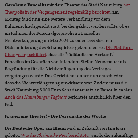
Gerolamo Fancellu
mit dem Theater der Stadt Naumburg
hat
Theapolis in der Vergangenheit regelmäßig berichtet
. Am
Montag fand nun eine weitere Verhandlung vor dem
Bühnenschiedsgericht statt, bei der geklärt werden sollte, ob es
im Rahmen des Personalgesprächs zu Fancellus
Nichtverlängerung im Mai 2024 zu einer rassistischen
Diskriminierung des Schauspielers gekommen sei.
Die Plattform
Change.org schildert,
dass die "südländische Herkunft"
Fancellus im Gespräch von Intendant Stefan Neugebauer als
Begründung für die Nichtverlängerung des Vertrages
vorgetragen wurde. Das Gericht hat daher nun entschieden,
dass die Nichtverlängerung unwirksam war. Zudem muss die
Stadt Naumburg 5.000 Euro Schadensersatz an Fancellu zahlen.
Auch das
Naumburger Tagblatt
berichtete ausführlich über den
Fall.
Frauen ans Theater! - Die Personalia der Woche
Die
Deutsche Oper am Rhein
wird in Zukunft von
Ina Karr
geleitet.
Wie die
Rheinische Post
berichtete
, wurde die zukünftige