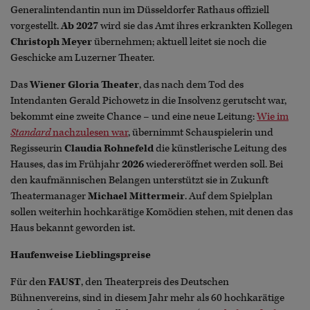
Generalintendantin nun im Düsseldorfer Rathaus offiziell
vorgestellt.
Ab 2027
wird sie das Amt ihres erkrankten Kollegen
Christoph Meyer
übernehmen; aktuell leitet sie noch die
Geschicke am Luzerner Theater.
Das
Wiener
Gloria Theater
, das nach dem Tod des
Intendanten Gerald Pichowetz in die Insolvenz gerutscht war,
bekommt eine zweite Chance – und eine neue Leitung:
Wie im
Standard
nachzulesen war
, übernimmt Schauspielerin und
Regisseurin
Claudia Rohnefeld
die künstlerische Leitung des
Hauses, das im Frühjahr
2026
wiedereröffnet werden soll. Bei
den kaufmännischen Belangen unterstützt sie in Zukunft
Theatermanager
Michael Mittermeir
. Auf dem Spielplan
sollen weiterhin hochkarätige Komödien stehen, mit denen das
Haus bekannt geworden ist.
Haufenweise Lieblingspreise
Für den
FAUST
, den Theaterpreis des Deutschen
Bühnenvereins, sind in diesem Jahr mehr als 60 hochkarätige