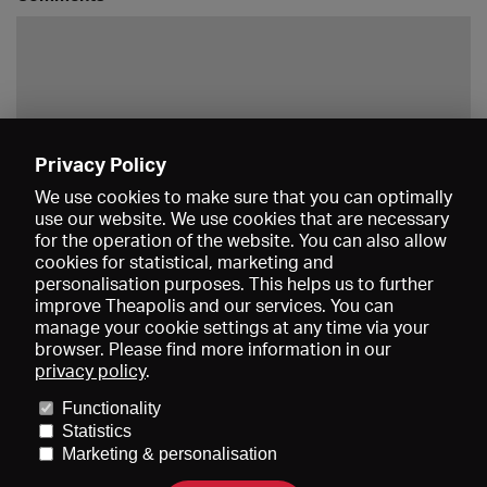
Privacy Policy
Save
We use cookies to make sure that you can optimally
use our website. We use cookies that are necessary
for the operation of the website. You can also allow
cookies for statistical, marketing and
personalisation purposes. This helps us to further
improve Theapolis and our services. You can
manage your cookie settings at any time via your
browser. Please find more information in our
privacy policy
.
Prices and memberships
KIBA
Gagenspiegel
Media data
Functionality
About us
Imprint
Conditions
Privacy
Contact
Help
Statistics
Newsletter
Marketing & personalisation