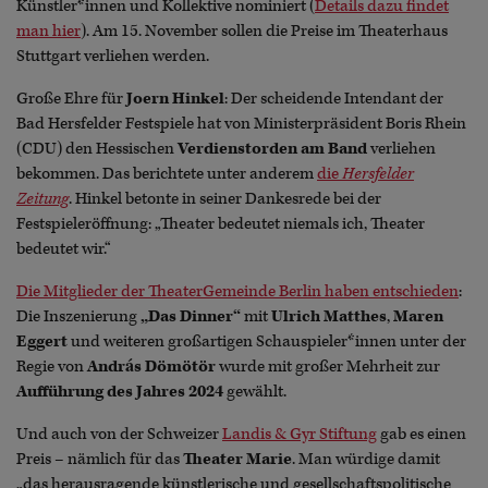
Künstler*innen und Kollektive nominiert (
Details dazu findet
man hier
). Am 15. November sollen die Preise im Theaterhaus
Stuttgart verliehen werden.
Große Ehre für
Joern Hinkel
: Der scheidende Intendant der
Bad Hersfelder Festspiele hat von Ministerpräsident Boris Rhein
(CDU) den Hessischen
Verdienstorden am Band
verliehen
bekommen. Das berichtete unter anderem
die
Hersfelder
Zeitung
. Hinkel betonte in seiner Dankesrede bei der
Festspieleröffnung: „Theater bedeutet niemals ich, Theater
bedeutet wir.“
Die Mitglieder der TheaterGemeinde Berlin haben entschieden
:
Die Inszenierung
„Das Dinner“
mit
Ulrich Matthes
,
Maren
Eggert
und weiteren großartigen Schauspieler*innen unter der
Regie von
András Dömötör
wurde mit großer Mehrheit zur
Aufführung des Jahres 2024
gewählt.
Und auch von der Schweizer
Landis & Gyr Stiftung
gab es einen
Preis – nämlich für das
Theater Marie
. Man würdige damit
„das herausragende künstlerische und gesellschaftspolitische