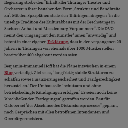
Regierung strebe den "Erhalt aller Thüringer Theater und
Orchester in ihrer bestehenden Form, Struktur und Bandbreite
an". Mit den Sparplänen stelle sich Thüringen hingegen "in die
unselige Tradition des Kulturabbaus mit der Brechstange in
Sachsen-Anhalt und Mecklenburg-Vorpommern". Die DVO
nennt den Umgang mit den Künstler*innen "unwürdig" und
betont in einer eigenen
Erklärung
, dass in den vergangenen 25
Jahren in Thüringen von ehemals über 1000 Musikerstellen
bereits über 400 abgebaut worden seien.
Benjamin-Immanuel Hoff hat die Pläne inzwischen in einem
Blog
verteidigt. Ziel sei es, "langfristig stabile Strukturen zu
schaffen sowie Finanzierungssicherheit und Tarifgerechtigkeit
herzustellen." Der Umbau solle "behutsam und ohne
betriebsbedingte Kündigungen erfolgen." Es seien noch keine
"abschließenden Festlegungen" getroffen worden. Erst für
Oktober sei "der Abschluss des Diskussionsprozesses" geplant,
nach Gesprächen mit allen betroffenen Intendanten und
Oberbürgermeistern.