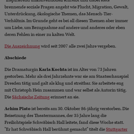
"inspirierend unkonventionell schreibt und dabei stets
brennende soziale Fragen angeht wie Flucht, Migration, Gewalt,
Unterdrückung, ökologische Themen, das Mensch-Tier-
Verhältnis. Im Grunde geht es bei all diesen Themen aber immer
um Liebe, um Bezugnahme auf andere und anderes oder eben
deren Fehlen in einer zu kalten Welt.
Die Auszeichnung
wird seit 2007 alle zwei Jahre vergeben.
Abschiede
Die Dramaturgin
Karla Kochta
ist im Alter von 73 Jahren
gestorben. Mehr als drei Jahrzehnte war sie am Staatsschauspiel
Dresden tätig und galt als klug und streitbar. Sie arbeitete eng
mit Christoph Hein zusammen und war selbst als Autorin tätig.
Die
Sächsische Zeitung
erinnert an sie.
Achim Plato
ist bereits am 30. Oktober 86-jährig verstorben. Die
Beisetzung des Theatermannes, der 35 Jahre lang die
Freilichtspiele Schwäbisch Hall leitete, fand diese Woche statt.
"Er hat Schwäbisch Hall berühmt gemacht" titelt die
Stuttgarter