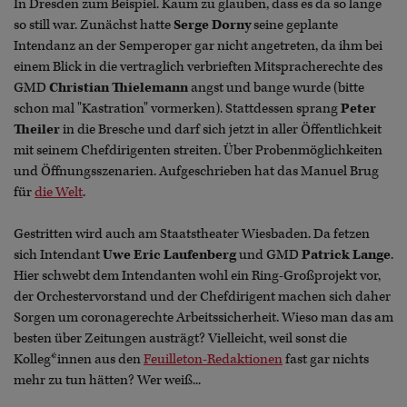
In Dresden zum Beispiel. Kaum zu glauben, dass es da so lange
so still war. Zunächst hatte
Serge Dorny
seine geplante
Intendanz an der Semperoper gar nicht angetreten, da ihm bei
einem Blick in die vertraglich verbrieften Mitspracherechte des
GMD
Christian Thielemann
angst und bange wurde (bitte
schon mal "Kastration" vormerken). Stattdessen sprang
Peter
Theiler
in die Bresche und darf sich jetzt in aller Öffentlichkeit
mit seinem Chefdirigenten streiten. Über Probenmöglichkeiten
und Öffnungsszenarien. Aufgeschrieben hat das Manuel Brug
für
die Welt
.
Gestritten wird auch am Staatstheater Wiesbaden. Da fetzen
sich Intendant
Uwe Eric Laufenberg
und GMD
Patrick Lange
.
Hier schwebt dem Intendanten wohl ein Ring-Großprojekt vor,
der Orchestervorstand und der Chefdirigent machen sich daher
Sorgen um coronagerechte Arbeitssicherheit. Wieso man das am
besten über Zeitungen austrägt? Vielleicht, weil sonst die
Kolleg*innen aus den
Feuilleton-Redaktionen
fast gar nichts
mehr zu tun hätten? Wer weiß...