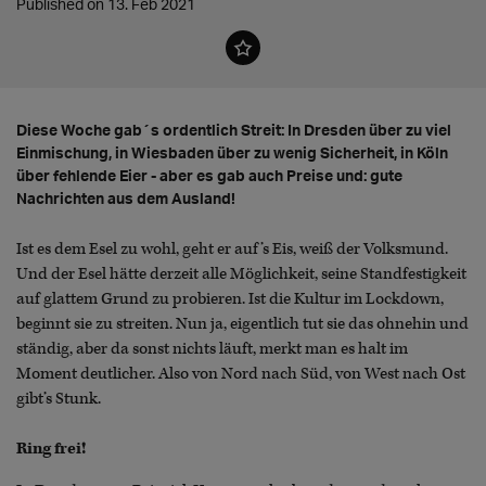
Published on 13. Feb 2021
Diese Woche gab´s ordentlich Streit: In Dresden über zu viel
Einmischung, in Wiesbaden über zu wenig Sicherheit, in Köln
über fehlende Eier - aber es gab auch Preise und: gute
Nachrichten aus dem Ausland!
Ist es dem Esel zu wohl, geht er auf’s Eis, weiß der Volksmund.
Und der Esel hätte derzeit alle Möglichkeit, seine Standfestigkeit
auf glattem Grund zu probieren. Ist die Kultur im Lockdown,
beginnt sie zu streiten. Nun ja, eigentlich tut sie das ohnehin und
ständig, aber da sonst nichts läuft, merkt man es halt im
Moment deutlicher. Also von Nord nach Süd, von West nach Ost
gibt’s Stunk.
Ring frei!