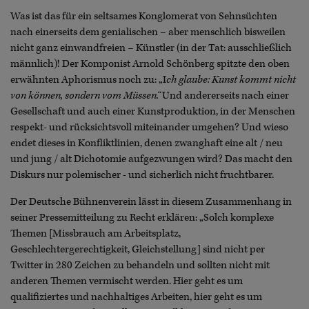
Was ist das für ein seltsames Konglomerat von Sehnsüchten
nach einerseits dem genialischen – aber menschlich bisweilen
nicht ganz einwandfreien – Künstler (in der Tat: ausschließlich
männlich)! Der Komponist Arnold Schönberg spitzte den oben
erwähnten Aphorismus noch zu: „I
ch glaube: Kunst kommt nicht
von können, sondern vom Müssen.“
Und andererseits nach einer
Gesellschaft und auch einer Kunstproduktion, in der Menschen
respekt- und rücksichtsvoll miteinander umgehen? Und wieso
endet dieses in Konfliktlinien, denen zwanghaft eine alt / neu
und jung / alt Dichotomie aufgezwungen wird? Das macht den
Diskurs nur polemischer - und sicherlich nicht fruchtbarer.
Der Deutsche Bühnenverein lässt in diesem Zusammenhang in
seiner Pressemitteilung zu Recht erklären: „Solch komplexe
Themen [Missbrauch am Arbeitsplatz,
Geschlechtergerechtigkeit, Gleichstellung] sind nicht per
Twitter in 280 Zeichen zu behandeln und sollten nicht mit
anderen Themen vermischt werden. Hier geht es um
qualifiziertes und nachhaltiges Arbeiten, hier geht es um