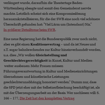
verlängert wurde, daraufhin die Theatertage Baden-
Württemberg absagte und somit den Gemeinderat nervös
machte. Letztlich scheint sich eine Kompromisslösung
herauszukristallisieren, für die der SWR eine noch viel schönere
Überschrift gefunden hat: "Viel Lärm um (Intendant) Nix."
In größerer Detailtreue beim SWR
.
Eine neue Regierung hat die Bundesrepublik zwar noch nicht,
aber es gibt einen
Koalitionsvertrag
– und da ist Neues und
z.T. sogar bahnbrechendes zur Kultur hineinverhandelt worden,
u.a. dies: „Wir wollen
Gleichstellung und
Geschlechtergerechtigkeit
in Kunst, Kultur und Medien
weiter ausbauen: Mehr Frauen müssen
Führungsverantwortung in Kultur und Medieneinrichtungen
übernehmen und künstlerische Leistungen
geschlechterunabhängig honoriert werden.“ Dumm nur, dass
die SPD jetzt eher mit der Selbstzerfleischung beschäftigt ist, als
mit der Überzeugungsarbeit an der Basis. Wer nachlesen will: S.
166 – 177,
Die Zeit hat den kompletten Vertrag