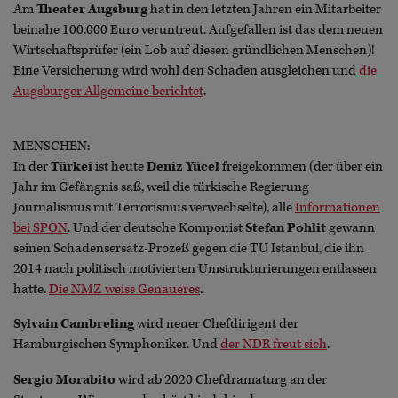
Am
Theater Augsburg
hat in den letzten Jahren ein Mitarbeiter
beinahe 100.000 Euro veruntreut. Aufgefallen ist das dem neuen
Wirtschaftsprüfer (ein Lob auf diesen gründlichen Menschen)!
Eine Versicherung wird wohl den Schaden ausgleichen und
die
Augsburger Allgemeine berichtet
.
MENSCHEN:
In der
Türkei
ist heute
Deniz Yücel
freigekommen (der über ein
Jahr im Gefängnis saß, weil die türkische Regierung
Journalismus mit Terrorismus verwechselte), alle
Informationen
bei SPON
. Und der deutsche Komponist
Stefan Pohlit
gewann
seinen Schadensersatz-Prozeß gegen die TU Istanbul, die ihn
2014 nach politisch motivierten Umstrukturierungen entlassen
hatte.
Die NMZ weiss Genaueres
.
Sylvain Cambreling
wird neuer Chefdirigent der
Hamburgischen Symphoniker. Und
der NDR freut sich
.
Sergio Morabito
wird ab 2020 Chefdramaturg an der