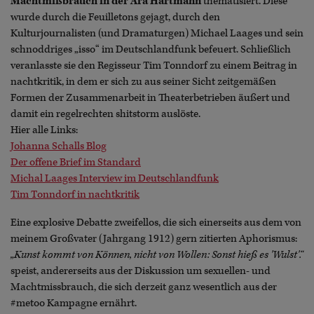
Machtmißbrauch in der Ära Hartmann
thematisiert. Diese
wurde durch die Feuilletons gejagt, durch den
Kulturjournalisten (und Dramaturgen) Michael Laages und sein
schnoddriges „isso“ im Deutschlandfunk befeuert. Schließlich
veranlasste sie den Regisseur Tim Tonndorf zu einem Beitrag in
nachtkritik, in dem er sich zu aus seiner Sicht zeitgemäßen
Formen der Zusammenarbeit in Theaterbetrieben äußert und
damit ein regelrechten shitstorm auslöste.
Hier alle Links:
Johanna Schalls Blog
Der offene Brief im Standard
Michal Laages Interview im Deutschlandfunk
Tim Tonndorf in nachtkritik
Eine explosive Debatte zweifellos, die sich einerseits aus dem von
meinem Großvater (Jahrgang 1912) gern zitierten Aphorismus:
„Kunst kommt von Können, nicht von Wollen: Sonst hieß es 'Wulst'.“
speist, andererseits aus der Diskussion um sexuellen- und
Machtmissbrauch, die sich derzeit ganz wesentlich aus der
#metoo Kampagne ernährt.