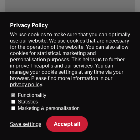
Privacy Policy
Save
We use cookies to make sure that you can optimally
use our website. We use cookies that are necessary
for the operation of the website. You can also allow
cookies for statistical, marketing and
personalisation purposes. This helps us to further
improve Theapolis and our services. You can
manage your cookie settings at any time via your
browser. Please find more information in our
privacy policy
.
Prices and memberships
KIBA
Gagenspiegel
Media data
Functionality
About us
Imprint
Conditions
Privacy
Contact
Help
Statistics
Newsletter
Marketing & personalisation
Accept all
Save settings
DE
EN
FR