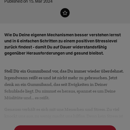
Published on 15. Mar 2024
Wie Du Deine eigenen Mechanismen besser verstehen lernst
und in 6 einfachen Schritten zu einem positiven Stresslevel
zurück findest - damit Du auf Dauer widerstandsfähig
gegenüber Herausforderungen und gesund bleibst.
Stell Dir ein Gummiband vor, das Du immer wieder überdehnst.
Irgendwann reißt es und ist nicht mehr zu gebrauchen. Jetzt
denk an ein Gummiband, das seit Ewigkeiten in Deiner
Schublade liegt. Du nimmst es heraus, spannst es um Deine
Müslitüte und... es reißt.
Genauso verhält es sich mit uns Menschen und Stress. Zu viel
knockt uns aus, zu wenig macht uns hilflos. Denn kein Stress ist
auch keine Lösung! Wichtig für den Umgang mit Stress ist zu
verstehen, dass er nicht das plötzlich herab donnernde Gewitter