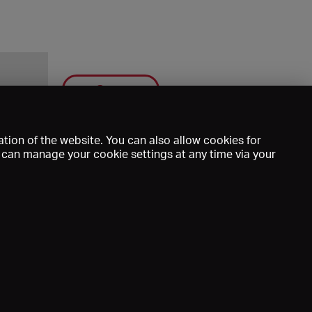
Save
tion of the website. You can also allow cookies for
u can manage your cookie settings at any time via your
mprint
DE
EN
FR