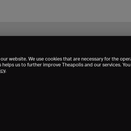
our website. We use cookies that are necessary for the opera
s helps us to further improve Theapolis and our services. Yo
icy
.
s and memberships
KIBA
Gagenspiegel
Media data
About us
I
Conditions
Privacy
Contact
Help
Newsletter