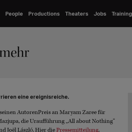
People
Productions
Theaters
Jobs
Training
 mehr
rieren eine ereignisreiche.
 seinen AutorenPreis an Maryam Zaree für
 Mazjupa, die Uraufführung „All about Nothing“
d Joël László. Hier die
Pressemitteilung
.