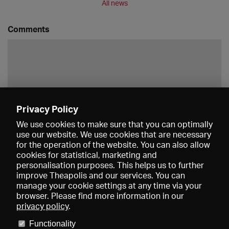
All news
Comments
Privacy Policy
Save
We use cookies to make sure that you can optimally
use our website. We use cookies that are necessary
for the operation of the website. You can also allow
cookies for statistical, marketing and
personalisation purposes. This helps us to further
improve Theapolis and our services. You can
manage your cookie settings at any time via your
browser. Please find more information in our
privacy policy
.
Prices and memberships
KIBA
Gagenspiegel
Media data
Functionality
About us
Imprint
Conditions
Privacy
Contact
Help