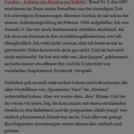
Cordua – Solisten des Hamburger Balletts
", Band Nr. 3, das 1987
erschienen ist. Dazu meine Fotoalben aus der damaligen Zeit.
Ich schwelge in Erinnerungen. Beatrice Cordua ist mir schon bei
meiner Aufnahmeprüfung im Februar 1988 aufgefallen. Ich war
damals 14. Sie war stark, bestimmend, attraktiv, strahlend. Als
ich dann im Sommer in ihre Ausbildungsklasse kam, war ich
überglücklich. Ich weiß nicht, warum, aber ich hatte es mir so
gewünscht. Dabei kannte ich sie ja gar nicht. Und sie hat mich
nicht enttäuscht. Sie hat sich sehr um „ihre Jungen“ gekümmert,
sie hatte immer ein offenes Ohr, und ihr Unterricht war
wunderbar. Inspirierend. Fordernd. Verspielt.
Natürlich gab es noch viele andere Lehrer und Lehrerinnen, die
alles Vorstellbare von „Spanischer Tanz“ bis „Modern“
unterrichtet haben. Aber wir waren eben „ihre“ Klasse. Und bei
ihr waren wir jeden Tag. Sie kam immer mit einem strahlenden
Gesicht in den Ballettsaal und ihr prägnantes „Hallo Jungs“ war
einfach phänomenal. Damit war sie da. Und alles war gesagt.
Ihre folgenden Anweisungen waren ebenso klar, einfach und
präzise.