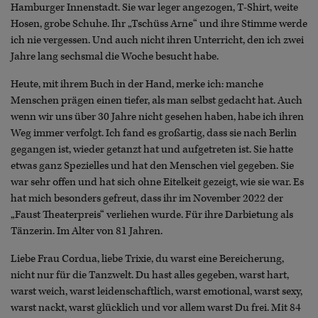
Hamburger Innenstadt. Sie war leger angezogen, T-Shirt, weite
Hosen, grobe Schuhe. Ihr „Tschüss Arne“ und ihre Stimme werde
ich nie vergessen. Und auch nicht ihren Unterricht, den ich zwei
Jahre lang sechsmal die Woche besucht habe.
Heute, mit ihrem Buch in der Hand, merke ich: manche
Menschen prägen einen tiefer, als man selbst gedacht hat. Auch
wenn wir uns über 30 Jahre nicht gesehen haben, habe ich ihren
Weg immer verfolgt. Ich fand es großartig, dass sie nach Berlin
gegangen ist, wieder getanzt hat und aufgetreten ist. Sie hatte
etwas ganz Spezielles und hat den Menschen viel gegeben. Sie
war sehr offen und hat sich ohne Eitelkeit gezeigt, wie sie war. Es
hat mich besonders gefreut, dass ihr im November 2022 der
„Faust Theaterpreis“ verliehen wurde. Für ihre Darbietung als
Tänzerin. Im Alter von 81 Jahren.
Liebe Frau Cordua, liebe Trixie, du warst eine Bereicherung,
nicht nur für die Tanzwelt. Du hast alles gegeben, warst hart,
warst weich, warst leidenschaftlich, warst emotional, warst sexy,
warst nackt, warst glücklich und vor allem warst Du frei. Mit 84