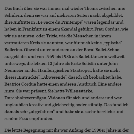
Das Buch über sie war immer mal wieder Thema zwischen uns
Schülern, denn sie war auf mehreren Seiten nackt abgebildet.
Ihre Auftritte in „Le Sacre du Printemps“ waren legendär und
haben in Frankfurt zu einem Skandal geführt. Frau Cordua, wie
wir sie nannten, oder Trixie, wie die Menschen in ihrem
vertrauteren Kreis sie nannten, war für mich keine „typische“
Ballerina. Obwohl unter anderem an der Royal Ballet School
ausgebildet und von 1959 bis 1986 als Balletttänzerin weltweit
unterwegs, die letzten 13 Jahre als Erste Solistin unter John
Neumeier an der Hamburgischen Staatsoper, hatte sie nicht
dieses „Entrückte“, „Abwesende“, das ich oft beobachtet habe.
Beatrice Cordua hatte einen anderen Ausdruck. Eine andere
Aura. Sie war präsent. Sie hatte Willensstärke,
Durchhaltevermögen, Visionen für sich und andere und war
unglaublich kreativ und gleichzeitig bodenständig. Das fand ich
damals sehr „abgefahren“ und habe sie als sehr herzliche und
schöne Frau empfunden.
Die letzte Begegnung mit ihr war Anfang der 1990er Jahre in der