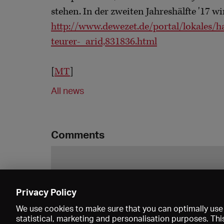
stehen. In der zweiten Jahreshälfte '17 
http://www.dewezet.de/portal/lokales
teurer-_arid,831836.html
[
MT
]
All news
Comments
Privacy Policy
We use cookies to make sure that you can optimally use 
statistical, marketing and personalisation purposes. Thi