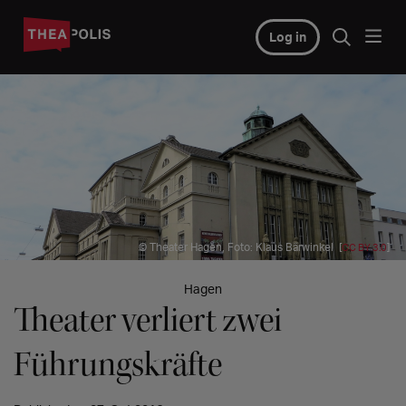
Log in
© Theater Hagen, Foto: Klaus Bärwinkel [
]
CC BY 3.0
Hagen
Theater verliert zwei
Führungskräfte