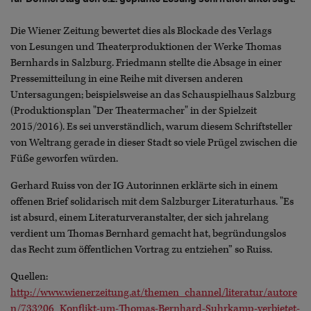
Die Wiener Zeitung bewertet dies als Blockade des Verlags
von Lesungen und Theaterproduktionen der Werke Thomas
Bernhards in Salzburg. Friedmann stellte die Absage in einer
Pressemitteilung in eine Reihe mit diversen anderen
Untersagungen; beispielsweise an das Schauspielhaus Salzburg
(Produktionsplan "Der Theatermacher" in der Spielzeit
2015/2016). Es sei unverständlich, warum diesem Schriftsteller
von Weltrang gerade in dieser Stadt so viele Prügel zwischen die
Füße geworfen würden.
Gerhard Ruiss von der IG Autorinnen erklärte sich in einem
offenen Brief solidarisch mit dem Salzburger Literaturhaus. "Es
ist absurd, einem Literaturveranstalter, der sich jahrelang
verdient um Thomas Bernhard gemacht hat, begründungslos
das Recht zum öffentlichen Vortrag zu entziehen” so Ruiss.
Quellen:
http://www.wienerzeitung.at/themen_channel/literatur/autore
n/733206_Konflikt-um-Thomas-Bernhard-Suhrkamp-verbietet-