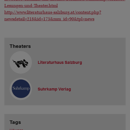
Lesungen-und-Theater.html
http://www.literaturhaus-salzburg.at/content.php?
newsdetail=218&id=175&mm_id=90&tpl=news
Theaters
Literaturhaus Salzburg
Suhrkamp Verlag
Tags