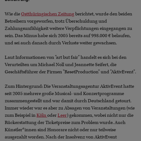
Wie die
Ostthüringischen Zeitung
berichtet, wurde den beiden
Betreibern vorgeworfen, trotz Überschuldung und
Zahlungsunfähigkeit weitere Verpflichtungen eingegangen zu
sein. Das Minus habe sich 2005 bereits auf 998.000 € belaufen,
und sei auch danach durch Verluste weiter gewachsen.
Laut Informationen von "art but fair" handelt es sich bei den
Verurteilten um Michael Noll und Jeannette Seifert, die
Geschäftsführer der Firmen "ResetProduction"‬ und ‪"AktivEvent"‬.
Zum Hintergrund: Die Veranstaltungsagentur AktivEvent hatte
seit 2005 mehrere große Musical- und Konzertprogramme
zusammengestellt und war damit durch Deutschland getourt.
Immer wieder war es aber zu Absagen von Veranstaltungen (wie
zum Beispiel in
Köln
oder
Leer
) gekommen, wobei nicht nur die
Rückerstattung der Ticketpreise zum Problem wurde. Auch
Künstler*innen sind Honorare nicht oder nur teilweise
ausgezahlt worden. Nach der Insolvenz von AktivEvent