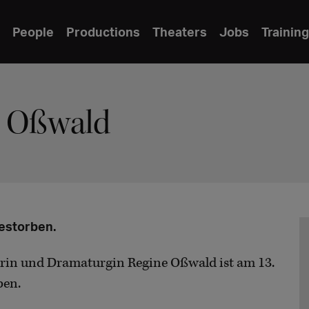
People
Productions
Theaters
Jobs
Training
e Oßwald
gestorben.
urin und Dramaturgin Regine Oßwald ist am 13.
ben.