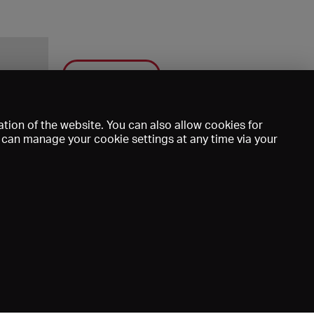
Save
tion of the website. You can also allow cookies for
u can manage your cookie settings at any time via your
mprint
DE
EN
FR