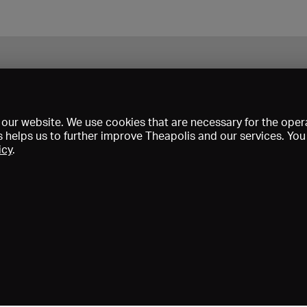
our website. We use cookies that are necessary for the opera
s helps us to further improve Theapolis and our services. Yo
icy
.
s and memberships
KIBA
Gagenspiegel
Media data
About us
I
Conditions
Privacy
Contact
Help
Newsletter