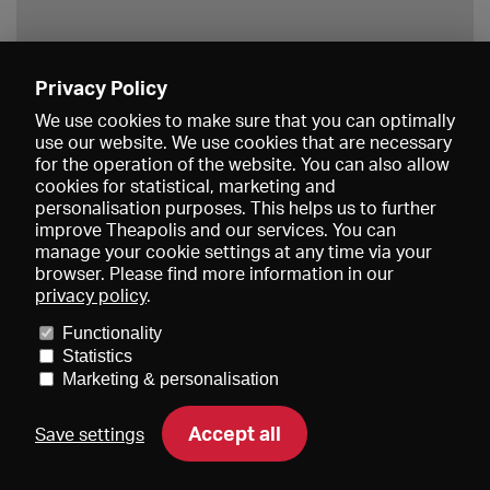
Privacy Policy
Save
We use cookies to make sure that you can optimally
use our website. We use cookies that are necessary
for the operation of the website. You can also allow
cookies for statistical, marketing and
personalisation purposes. This helps us to further
improve Theapolis and our services. You can
manage your cookie settings at any time via your
browser. Please find more information in our
privacy policy
.
Prices and memberships
KIBA
Gagenspiegel
Media data
Functionality
About us
Imprint
Conditions
Privacy
Contact
Help
Statistics
Newsletter
Marketing & personalisation
Accept all
Save settings
DE
EN
FR