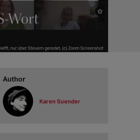
S-Wort
ekifft, nur über Steuern geredet. (c) Zoom Screenshot
Author
Karen Suender