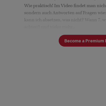
Wie praktisch! Im Video findet man nicht
sondern auch Antworten auf Fragen wie:
kann ich absetzen, was nicht? Wann 7,
achten? und vieles mehr...
Jana Vierheilig hat uns gebeten, an diese
Become a Premium Me
Steuerberaterin ist, son