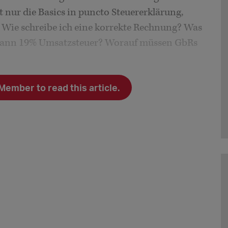
 nur die Basics in puncto Steuererklärung,
 Wie schreibe ich eine korrekte Rechnung? Was
 wann 19% Umsatzsteuer? Worauf müssen GbRs
r Stelle noch einmal zu betonen, dass sie
keine
mber to read this article.