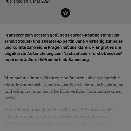
Published on 1. Mar 2024
In unserer zum Bersten gefüllten Februar-Kantine stand uns
erneut Steuer- und Theater-Expertin Jana Vierheilig zur Seite
und konnte zahlreiche Fragen mit uns klären. Hier gibt es die
ungekürzte Aufzeichnung zum Nachschauen - und obendrauf
noch eine äußerst hilfreiche Link-Sammlung.
Man meint ja immer, Steuern sind Steuern - aber weit gefehlt:
Ständig ändert sich irgendwas, es gibt wieder neue Regelungen,
und schon hat man den Überblick verloren (falls man je einen
hatte).
Zum Glück hat sich Jana Vierheilig am 22. Februar wieder
gemeinsam mit uns durch das Dickicht des deutschen
Steuersystems geschlagen und gewohnt geduldig und auf
verständliche Art Fragen geklärt wie