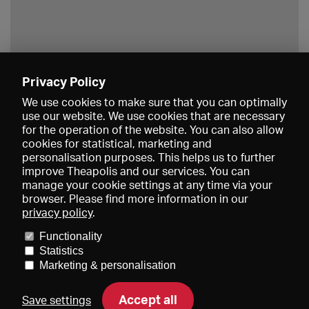
Privacy Policy
Save
We use cookies to make sure that you can optimally
use our website. We use cookies that are necessary
for the operation of the website. You can also allow
cookies for statistical, marketing and
personalisation purposes. This helps us to further
improve Theapolis and our services. You can
manage your cookie settings at any time via your
browser. Please find more information in our
privacy policy
.
Prices and memberships
KIBA
Gagenspiegel
Media data
Functionality
About us
Imprint
Conditions
Privacy
Contact
Help
Statistics
Newsletter
Marketing & personalisation
Accept all
Save settings