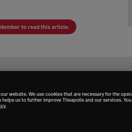
mber to read this article.
our website. We use cookies that are necessary for the opera
s helps us to further improve Theapolis and our services. Yo
icy
.