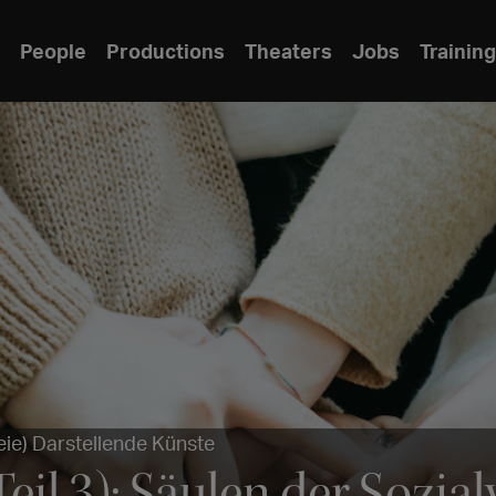
People
Productions
Theaters
Jobs
Training
eie) Darstellende Künste
eil 3): Säulen der Sozia