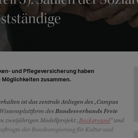
bstständige
ken- und Pflegeversicherung haben
ie Möglichkeiten zusammen.
erhalten ist das zentrale Anliegen des „Campus
e Wissensplattform des
Bundesverbands Freie
m zweijährigen Modellprojekt „
Background
“ und
uftragte der Bundesregierung für Kultur und