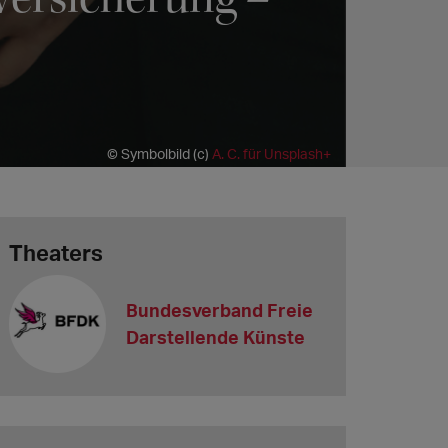
© Symbolbild (c)
A. C. für Unsplash+
Theaters
Bundesverband Freie
Darstellende Künste