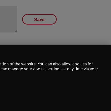
Save
!
tion of the website. You can also allow cookies for
u can manage your cookie settings at any time via your
mprint
DE
EN
FR