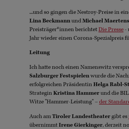
...und so gingen die Nestroy-Preise in ei
Lina Beckmann
und
Michael Maerten
Preisträger*innen berichtet
Die Presse
- 
Jahr wieder einen Corona-Spezialpreis 
Leitung
Ich hatte noch einen Namenswitz verspr
Salzburger Festspielen
wurde die Nachf
erfolgreichen Präsidentin
Helga Rabl-S
Strategin
Kristina Hammer
und die BIL
Witze "Hammer-Leistung" –
der Standar
Auch am
Tiroler Landestheater
gibt es
übernimmt
Irene Gierkinger
, derzeit 