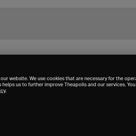
recht.Dieser Lockdown Quatsch bringt überhaupt nichts!!
our website. We use cookies that are necessary for the opera
s helps us to further improve Theapolis and our services. Yo
icy
.
s and memberships
KIBA
Gagenspiegel
Media data
About us
I