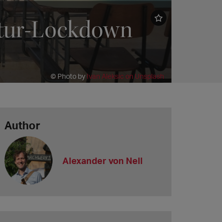
ltur-Lockdown
© Photo by
Ivan Aleksic on Unsplash
Author
Alexander von Nell