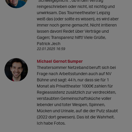
"Schweigepflicht", ob in den Vertrag
reingeschrieben oder nicht, ist nichtig und
unwirksam. Das Tourneetheater Leipzig
weiß das (oder sollte es wissen), es wird aber
immer noch gerne gemacht. Nicht irritieren
lassen davon! Redet über Verträge und
Gagen; Transparenz hilft! Viele Grüße,
Patrick Jech
22.01.2025 16:59
Michael Gernot Sumper
Theatersommer Netzeband beruft sich bei
Frage nach Arbeitsstunden auch auf NV
Bühne und sagt: 44 h, nur dass sie für 1
Monat als Privattheater 1000€ zahlen für
Regieassistenz zusätzlich zur verdreckten,
verstaubten Gemeinschaftsküche voller
lebender und toter Wespen, Spinnen,
Mücken und Urinale, auf die der Putz staubt
(2022 dort gewesen). Das ist die Wahrheit.
Ich habe Fotos.