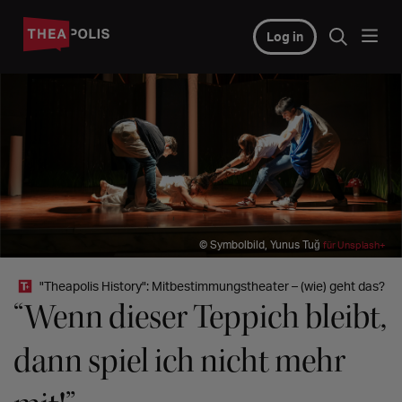
Log in
© Symbolbild, Yunus Tuğ
für Unsplash+
"Theapolis History": Mitbestimmungstheater – (wie) geht das?
“Wenn dieser Teppich bleibt,
dann spiel ich nicht mehr