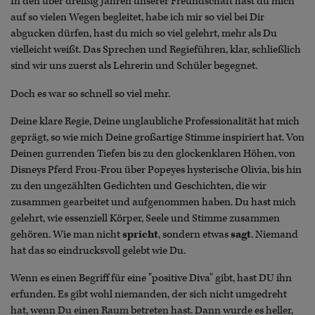
In den über dreißig Jahren unserer Freundschaft hast du mich
auf so vielen Wegen begleitet, habe ich mir so viel bei Dir
abgucken dürfen, hast du mich so viel gelehrt, mehr als Du
vielleicht weißt. Das Sprechen und Regieführen, klar, schließlich
sind wir uns zuerst als Lehrerin und Schüler begegnet.
Doch es war so schnell so viel mehr.
Deine klare Regie, Deine unglaubliche Professionalität hat mich
geprägt, so wie mich Deine großartige Stimme inspiriert hat. Von
Deinen gurrenden Tiefen bis zu den glockenklaren Höhen, von
Disneys Pferd Frou-Frou über Popeyes hysterische Olivia, bis hin
zu den ungezählten Gedichten und Geschichten, die wir
zusammen gearbeitet und aufgenommen haben. Du hast mich
gelehrt, wie essenziell Körper, Seele und Stimme zusammen
gehören. Wie man nicht
spricht
, sondern etwas
sagt
. Niemand
hat das so eindrucksvoll gelebt wie Du.
Wenn es einen Begriff für eine "positive Diva" gibt, hast DU ihn
erfunden. Es gibt wohl niemanden, der sich nicht umgedreht
hat, wenn Du einen Raum betreten hast. Dann wurde es heller,