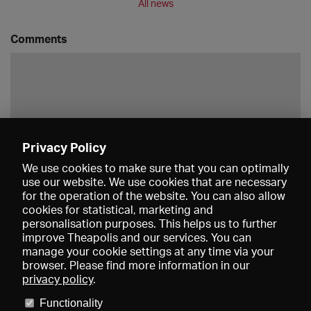
All news
Comments
Privacy Policy
Save
We use cookies to make sure that you can optimally
use our website. We use cookies that are necessary
for the operation of the website. You can also allow
cookies for statistical, marketing and
personalisation purposes. This helps us to further
improve Theapolis and our services. You can
manage your cookie settings at any time via your
browser. Please find more information in our
privacy policy
.
Prices and memberships
KIBA
Gagenspiegel
Media data
Functionality
About us
Imprint
Conditions
Privacy
Contact
Help