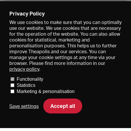
Privacy Policy
Save
We use cookies to make sure that you can optimally
use our website. We use cookies that are necessary
for the operation of the website. You can also allow
cookies for statistical, marketing and
personalisation purposes. This helps us to further
improve Theapolis and our services. You can
manage your cookie settings at any time via your
browser. Please find more information in our
privacy policy
.
Prices and memberships
KIBA
Gagenspiegel
Media data
Functionality
About us
Imprint
Conditions
Privacy
Contact
Help
Statistics
Newsletter
Marketing & personalisation
Accept all
Save settings
DE
EN
FR