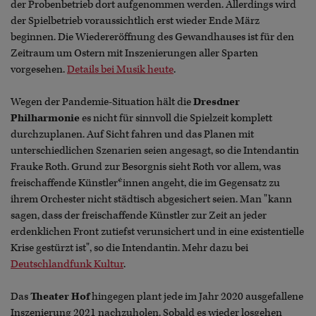
der Probenbetrieb dort aufgenommen werden. Allerdings wird
der Spielbetrieb voraussichtlich erst wieder Ende März
beginnen. Die Wiedereröffnung des Gewandhauses ist für den
Zeitraum um Ostern mit Inszenierungen aller Sparten
vorgesehen.
Details bei Musik heute
.
Wegen der Pandemie-Situation hält die
Dresdner
Philharmonie
es nicht für sinnvoll die Spielzeit komplett
durchzuplanen. Auf Sicht fahren und das Planen mit
unterschiedlichen Szenarien seien angesagt, so die Intendantin
Frauke Roth. Grund zur Besorgnis sieht Roth vor allem, was
freischaffende Künstler*innen angeht, die im Gegensatz zu
ihrem Orchester nicht städtisch abgesichert seien. Man "kann
sagen, dass der freischaffende Künstler zur Zeit an jeder
erdenklichen Front zutiefst verunsichert und in eine existentielle
Krise gestürzt ist", so die Intendantin. Mehr dazu bei
Deutschlandfunk Kultur
.
Das
Theater Hof
hingegen plant jede im Jahr 2020 ausgefallene
Inszenierung 2021 nachzuholen. Sobald es wieder losgehen