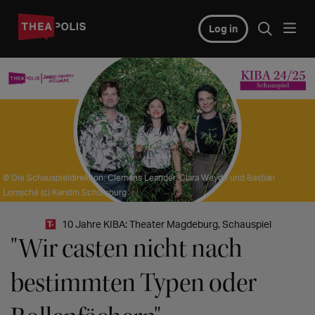
Log in
© Die Schauspieldirektion: Clemens Leander, Clara Weyde und Bastian
Lomsché (c) Kerstin Schomburg
10 Jahre KIBA: Theater Magdeburg, Schauspiel
"Wir casten nicht nach
bestimmten Typen oder