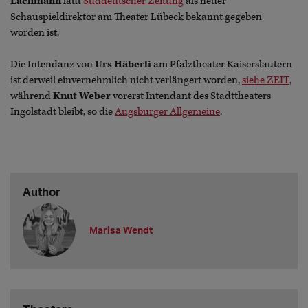
Lachmann
laut
Süddeutscher Zeitung
als neuer
Schauspieldirektor am Theater Lübeck bekannt gegeben
worden ist.
Die Intendanz von
Urs Häberli
am Pfalztheater Kaiserslautern
ist derweil einvernehmlich nicht verlängert worden,
siehe ZEIT
,
während
Knut Weber
vorerst Intendant des Stadttheaters
Ingolstadt bleibt, so die
Augsburger Allgemeine
.
Author
Marisa Wendt