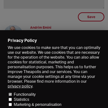
Save
Andrim Emini
Danke*
20.02.2021 16:37
Privacy Policy
We use cookies to make sure that you can optimally
use our website. We use cookies that are necessary
for the operation of the website. You can also allow
cookies for statistical, marketing and
personalisation purposes. This helps us to further
improve Theapolis and our services. You can
manage your cookie settings at any time via your
browser. Please find more information in our
privacy policy
.
Prices and memberships
KIBA
Gagenspiegel
Media data
Functionality
About us
Imprint
Conditions
Privacy
Contact
Help
Statistics
Newsletter
Marketing & personalisation