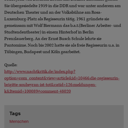
Sie übergesiedelte 1959 in die DDR und war unter anderem am
Deutschen Theater und an der Volksbühne am Rosa-
Luxemburg-Platz als Regisseurin tätig. 1961 gründete sie
gemeinsam mit Wolf Biermann das b.a.t.(Berliner Arbeiter- und
Studtendentheater) in einem Hinterhof in Berlin
Prenzlauerberg. An der Ernst Busch Schule lehrte sie
Pantomime. Noch bis 2002 hatte sie als freie Regisseurin u.a. in
Tübingen, Budapest und Köln gearbeitet.
Quelle:
http://www.nachtkritik.de/index.php?
option=com_content&view=article&id=10466:die-regisseurin-
brigitte-soubeyran-ist-tot&catid=126:meldungen-
k&Itemid=100089#comment-48020
Tags
Menschen