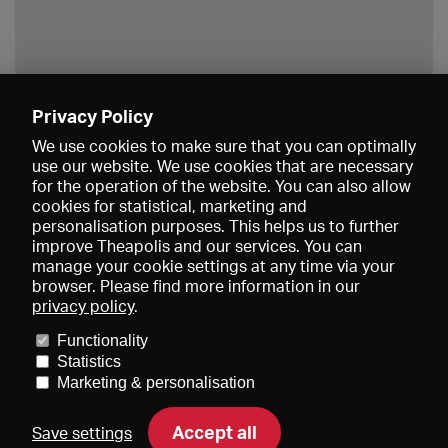
Privacy Policy
Save
We use cookies to make sure that you can optimally
use our website. We use cookies that are necessary
for the operation of the website. You can also allow
cookies for statistical, marketing and
personalisation purposes. This helps us to further
improve Theapolis and our services. You can
manage your cookie settings at any time via your
browser. Please find more information in our
privacy policy
.
Prices and memberships
KIBA
Gagenspiegel
Media data
Functionality
About us
Imprint
Conditions
Privacy
Contact
Help
Statistics
Newsletter
Marketing & personalisation
Accept all
Save settings