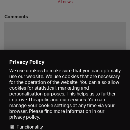
All news
Comments
Privacy Policy
Save
We use cookies to make sure that you can optimally
use our website. We use cookies that are necessary
for the operation of the website. You can also allow
cookies for statistical, marketing and
personalisation purposes. This helps us to further
improve Theapolis and our services. You can
manage your cookie settings at any time via your
browser. Please find more information in our
privacy policy
.
Prices and memberships
KIBA
Gagenspiegel
Media data
Functionality
About us
Imprint
Conditions
Privacy
Contact
Help