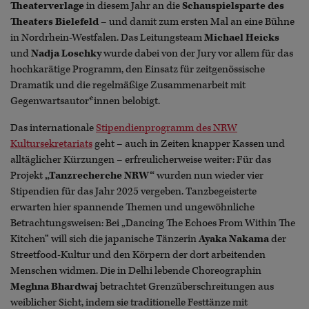
Theaterverlage
in diesem Jahr an die
Schauspielsparte des
Theaters Bielefeld
– und damit zum ersten Mal an eine Bühne
in Nordrhein-Westfalen. Das Leitungsteam
Michael Heicks
und
Nadja Loschky
wurde dabei von der Jury vor allem für das
hochkarätige Programm, den Einsatz für zeitgenössische
Dramatik und die regelmäßige Zusammenarbeit mit
Gegenwartsautor*innen belobigt.
Das internationale
Stipendienprogramm des NRW
Kultursekretariats
geht – auch in Zeiten knapper Kassen und
alltäglicher Kürzungen – erfreulicherweise weiter: Für das
Projekt
„Tanzrecherche NRW“
wurden nun wieder vier
Stipendien für das Jahr 2025 vergeben. Tanzbegeisterte
erwarten hier spannende Themen und ungewöhnliche
Betrachtungsweisen: Bei „Dancing The Echoes From Within The
Kitchen“ will sich die japanische Tänzerin
Ayaka Nakama
der
Streetfood-Kultur und den Körpern der dort arbeitenden
Menschen widmen. Die in Delhi lebende Choreographin
Meghna Bhardwaj
betrachtet Grenzüberschreitungen aus
weiblicher Sicht, indem sie traditionelle Festtänze mit