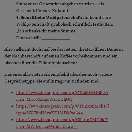
Sinne eurer Generation abgeben würden – als
Geschenk für eure Zukunft.
4. Schriftliche Wahlpatenschaft:
Ihr könnt eure
Wahlpatenschaft symbolisch schriftlich festhalten:
„Ich schenke dir meine Stimme.“
Unterschrift: ____________
Also vielleicht doch mal bei der netten, theateraffinen Dame in
der Nachbarschaft auf einen Kaffee vorbeikommen und ein
bisschen über die Zukunft plauschen?
Das ensemble-netzwerk empfiehlt überdies noch weitere
Gesprächstipps, die auf Instagram zu finden sind:
https://www.instagram.com/p/CTzbjtWMBRe/?
igsh=MTc0YzRqeWx3ZTljOQ==
https://www.instagram.com/p/CTRZx8nMob1/?
igsh=MW5ibHAzaXZ1MDMxeA==
https://www.instagram.com/p/CS_rtoCMQ0k/?
igsh=MW4zcjgzcWdidTQ1aw==