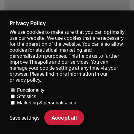
Privacy Policy
Save
We use cookies to make sure that you can optimally
use our website. We use cookies that are necessary
for the operation of the website. You can also allow
cookies for statistical, marketing and
personalisation purposes. This helps us to further
improve Theapolis and our services. You can
manage your cookie settings at any time via your
browser. Please find more information in our
privacy policy
.
Prices and memberships
KIBA
Gagenspiegel
Media data
Functionality
About us
Imprint
Conditions
Privacy
Contact
Help
Statistics
Newsletter
Marketing & personalisation
Accept all
Save settings
DE
EN
FR