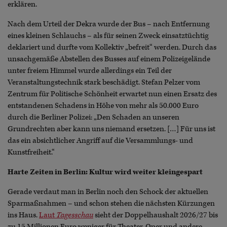
erklären.
Nach dem Urteil der Dekra wurde der Bus – nach Entfernung
eines kleinen Schlauchs – als für seinen Zweck einsatztüchtig
deklariert und durfte vom Kollektiv „befreit“ werden. Durch das
unsachgemäße Abstellen des Busses auf einem Polizeigelände
unter freiem Himmel wurde allerdings ein Teil der
Veranstaltungstechnik stark beschädigt. Stefan Pelzer vom
Zentrum für Politische Schönheit erwartet nun einen Ersatz des
entstandenen Schadens in Höhe von mehr als 50.000 Euro
durch die Berliner Polizei: „Den Schaden an unseren
Grundrechten aber kann uns niemand ersetzen. […] Für uns ist
das ein absichtlicher Angriff auf die Versammlungs- und
Kunstfreiheit.“
Harte Zeiten in Berlin: Kultur wird weiter kleingespart
Gerade verdaut man in Berlin noch den Schock der aktuellen
Sparmaßnahmen – und schon stehen die nächsten Kürzungen
ins Haus.
Laut
Tagesschau
sieht der Doppelhaushalt 2026/27 bis
zu 15 Millionen Euro weniger für Theater, Oper und andere