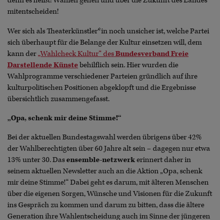
denn es heißt: Wählen gehen und über die Zukunft des Landes
mitentscheiden!
Wer sich als Theaterkünstler*in noch unsicher ist, welche Partei
sich überhaupt für die Belange der Kultur einsetzen will, dem
kann der
„Wahlcheck Kultur“ des
Bundesverband Freie
Darstellende Künste
behilflich sein. Hier wurden die
Wahlprogramme verschiedener Parteien gründlich auf ihre
kulturpolitischen Positionen abgeklopft und die Ergebnisse
übersichtlich zusammengefasst.
„Opa, schenk mir deine Stimme!“
Bei der aktuellen Bundestagswahl werden übrigens über 42%
der Wahlberechtigten über 60 Jahre alt sein – dagegen nur etwa
13% unter 30. Das
ensemble-netzwerk
erinnert daher in
seinem aktuellen Newsletter auch an die Aktion „Opa, schenk
mir deine Stimme!“ Dabei geht es darum, mit älteren Menschen
über die eigenen Sorgen, Wünsche und Visionen für die Zukunft
ins Gespräch zu kommen und darum zu bitten, dass die ältere
Generation ihre Wahlentscheidung auch im Sinne der jüngeren