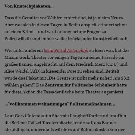
Von Knutschplakaten...
Dass die Gemüter vor Wahlen erhitzt sind, ist ja nichts Neues.
Aber was sich in diesen Tagen in Berlin abspielt, erinnert schon
an einen Krimi – und wirft unangenehme Fragen zu
Polizeiwillkür und immer weiter bröckelnder Kunstfreiheit auf:
Wie unter anderem
beim Portal
Netzpolitik
zu lesen war, hat das
Maxim Gorki Theater vor einigen Tagen an seiner Fassade ein
großes Banner angebracht, auf dem Friedrich Merz (CDU) und
Alice Weidel (AfD) in küssender Pose zu sehen sind. Betitelt
wurde das Plakat mit „Die Grenze ist nicht mehr sicher! Am 23.2.
wählen gehen!“. Das
Zentrum für Politische Schönheit
hatte
für diese Aktion die Fassadenfläche beim Theater angemietet.
..."vollkommen wahnsinnigen" Polizeimaßnahmen...
Laut Gorki-Intendantin Shermin Langhoff forderte daraufhin
die Berliner Polizei Theatermitarbeitende auf, das Banner
abzuhängen, andernfalls würde es auf Bühnenkosten von der