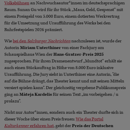
Volksbühnen
an Nachwuchsautor*innen im deutschsprachigen
Raum. Sunan Gu wird für ihr Stück „Maus, Geld, Gespenst“ mit
einem Preisgeld von 5.000 Euro, einem dotierten Werkvertrag
für die Umsetzung und Uraufführung des Werks bei den
Ruhrfestspielen 2026 prämiert.
Wie
bei den
Salzburger Nachrichten
nachzulesen ist, wurde der
Autorin
Miriam Unterthiner
von einer Fachjury am
Schauspielhaus Wien der
Hans-Gratzer-Preis 2025
zugesprochen. Für ihren Dramenentwurf „Mundtot“ erhält sie
auch einen Stückauftrag in Höhe von 8.000 Euro inklusive
Uraufführung. Die Jury sieht in Unterthiner eine Autorin, "die
auf die Bühne drängt, das Theater kennt und mit seinen Mitteln
versiert spielen kann“. Der gleichzeitig vergebene Publikumspreis
ging an
Màteja Kardelis
für seinen Text „im vorbeigehen / u
prolazu“.
Nicht nur Autor*innen, sondern auch ein Theater durfte sich in
dieser Woche über einen Preis freuen:
Wie das Portal
Kulturkenner
erfahren hat
, geht der
Preis der Deutschen