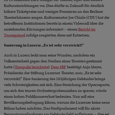
Kultureinrichtungen vor. Dies dürfte in Zukunft für deutlich
höhere Ticketpreise und weniger Premieren an den Berliner
Theaterhäusern sorgen. Kultursenator Joe Chialo (CDU) hat die
betroffenen Institutionen bereits in einem Videocall über die
anstehenden Kürzungen informiert – einem
Bericht im
Tagesspiegel
zufolge reagierten diese mit Entsetzen.
Sanierung in Luzern: „Es ist sehr verzwickt!“
Auch in Luzern leckt man seine Wunden, nachdem ein
Volksentscheid gegen den Neubau eines Theaters gestimmt
hatte (
Theapolis berichtete
).
Dem SRF
bestätigt Anja Meyer,
Präsidentin der Stiftung Luzerner Theater, nun: „Es ist sehr
verzwickt!“ Eine Sanierung des 185jährigen Gebäudes bringe
viele Schwierigkeiten mit sich. Eine Streichung der Opernsparte,
um sich den teuren Orchestergrabenumbau zu sparen, würde
einen hohen Publikumsverlust bedeuten. Nun soll eine
Bevölkerungsbefragung klären, warum die Luzerner keine neue
Bühne haben möchten. Das Stadtparlament will für akute
Reparaturmaßnahmen am Gebäude Geld aufbringen – dies sei