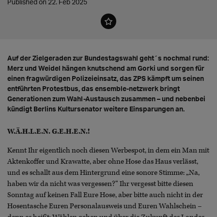
Published on 22. Feb 2025
Auf der Zielgeraden zur Bundestagswahl geht´s nochmal rund:
Merz und Weidel hängen knutschend am Gorki und sorgen für
einen fragwürdigen Polizeieinsatz, das ZPS kämpft um seinen
entführten Protestbus, das ensemble-netzwerk bringt
Generationen zum Wahl-Austausch zusammen – und nebenbei
kündigt Berlins Kultursenator weitere Einsparungen an.
W.Ä.H.L.E.N. G.E.H.E.N.!
Kennt Ihr eigentlich noch diesen Werbespot, in dem ein Man mit
Aktenkoffer und Krawatte, aber ohne Hose das Haus verlässt,
und es schallt aus dem Hintergrund eine sonore Stimme: „Na,
haben wir da nicht was vergessen?“ Ihr vergesst bitte diesen
Sonntag auf keinen Fall Eure Hose, aber bitte auch nicht in der
Hosentasche Euren Personalausweis und Euren Wahlschein –