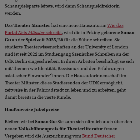
Schauspielsparte leitete, wird dann Schauspieldirektorin
werden.
Das
Theater Münster
hat eine neue Hausautorin:
Wie das
Portal
Dein Münster
schreibt
, wird die in Peking geborene
Sunan
Gu
ab der
Spielzeit 2025/26
für die Bühne schreiben. Sie
studierte Theaterwissenschaften an der University of London
und ist seit 2022 im Studiengang Szenisches Schreiben an der
UdK Berlin eingeschrieben. In ihren Arbeiten beschäftigt sie sich
mit Themen wie Identität, Rassismus und den Erfahrungen
asiatischer Einwander*innen. Die Hausautorinnenschaft im
Theater Münster, die es Studierenden der UDK ermöglicht,
zeitweise in der Fahrradstadt zu leben und zu arbeiten, geht
damit bereits in die vierte Runde.
Haufenweise Jubelpreise
Bleiben wir bei
Sunan Gu
: Sie kann sich nämlich auch über den
neuen
Volksbühnenpreis für Theaterliteratur
freuen.
Vergeben wird die Auszeichnung vom
Bund Deutscher