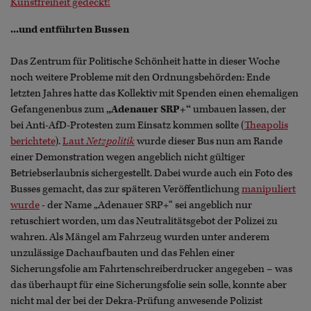
Kunstfreiheit gedeckt!
“
...und entführten Bussen
Das Zentrum für Politische Schönheit hatte in dieser Woche
noch weitere Probleme mit den Ordnungsbehörden: Ende
letzten Jahres hatte das Kollektiv mit Spenden einen ehemaligen
Gefangenenbus zum
„Adenauer SRP+“
umbauen lassen, der
bei Anti-AfD-Protesten zum Einsatz kommen sollte (
Theapolis
berichtete
).
Laut
Netzpolitik
wurde dieser Bus nun am Rande
einer Demonstration wegen angeblich nicht gültiger
Betriebserlaubnis sichergestellt. Dabei wurde auch ein Foto des
Busses gemacht, das zur späteren Veröffentlichung
manipuliert
wurde
- der Name „Adenauer SRP+“ sei angeblich nur
retuschiert worden, um das Neutralitätsgebot der Polizei zu
wahren. Als Mängel am Fahrzeug wurden unter anderem
unzulässige Dachaufbauten und das Fehlen einer
Sicherungsfolie am Fahrtenschreiberdrucker angegeben – was
das überhaupt für eine Sicherungsfolie sein solle, konnte aber
nicht mal der bei der Dekra-Prüfung anwesende Polizist