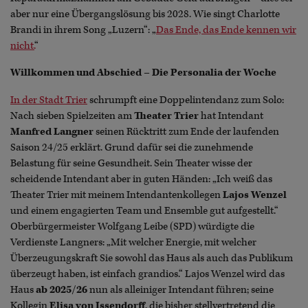
aber nur eine Übergangslösung bis 2028. Wie singt Charlotte
Brandi in ihrem Song „Luzern“: „
Das Ende, das Ende kennen wir
nicht.
“
Willkommen und Abschied – Die Personalia der Woche
In der Stadt Trier
schrumpft eine Doppelintendanz zum Solo:
Nach sieben Spielzeiten am
Theater Trier
hat Intendant
Manfred Langner
seinen Rücktritt zum Ende der laufenden
Saison 24/25 erklärt. Grund dafür sei die zunehmende
Belastung für seine Gesundheit. Sein Theater wisse der
scheidende Intendant aber in guten Händen: „Ich weiß das
Theater Trier mit meinem Intendantenkollegen
Lajos Wenzel
und einem engagierten Team und Ensemble gut aufgestellt.“
Oberbürgermeister Wolfgang Leibe (SPD) würdigte die
Verdienste Langners: „Mit welcher Energie, mit welcher
Überzeugungskraft Sie sowohl das Haus als auch das Publikum
überzeugt haben, ist einfach grandios.“ Lajos Wenzel wird das
Haus
ab 2025/26
nun als alleiniger Intendant führen; seine
Kollegin
Elisa von Issendorff
, die bisher stellvertretend die