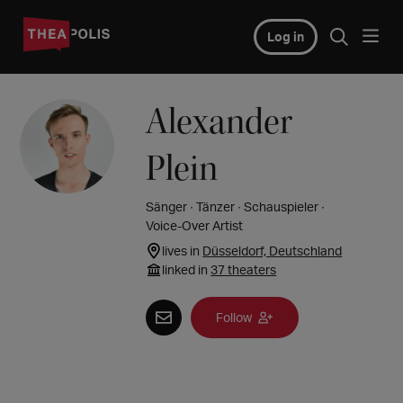
Log in
Alexander
Plein
Sänger ∙ Tänzer ∙ Schauspieler ∙
Voice-Over Artist
lives in
Düsseldorf, Deutschland
linked in
37 theaters
Follow