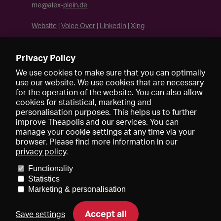
me@alex-
plein.de
Website
|
Voice Over
|
LinkedIn
|
Xing
Privacy Policy
We use cookies to make sure that you can optimally
use our website. We use cookies that are necessary
for the operation of the website. You can also allow
cookies for statistical, marketing and
personalisation purposes. This helps us to further
improve Theapolis and our services. You can
manage your cookie settings at any time via your
browser. Please find more information in our
privacy policy
.
Prices and memberships
KIBA
Gagenspiegel
Media data
Functionality
About us
Imprint
Conditions
Privacy
Contact
Help
Statistics
Newsletter
Marketing & personalisation
Accept all
Save settings