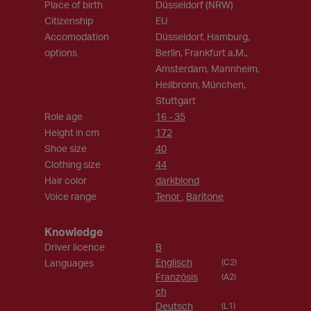
Place of birth
Düsseldorf (NRW)
Citizenship
EU
Accomodation
Düsseldorf, Hamburg,
options
Berlin, Frankfurt a.M.,
Amsterdam, Mannheim,
Heilbronn, München,
Stuttgart
Role age
16 - 35
Height in cm
172
Shoe size
40
Clothing size
44
Hair color
darkblond
Voice range
Tenor
Baritone
,
Knowledge
Driver licence
B
Englisch
Languages
(C2)
Französis
(A2)
ch
Deutsch
(L1)