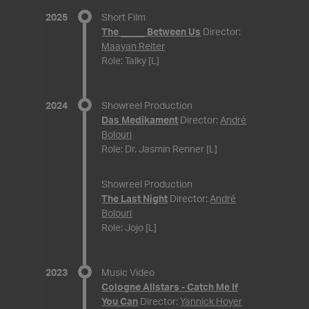
2025
Short Film
The _____ Between Us
Director:
Maayan Reiter
Role: Talky [L]
2024
Showreel Production
Das Medikament
Director:
André
Bolouri
Role: Dr. Jasmin Renner [L]
Showreel Production
The Last Night
Director:
André
Bolouri
Role: Jojo [L]
2023
Music Video
Cologne Allstars - Catch Me If
You Can
Director:
Yannick Hoyer