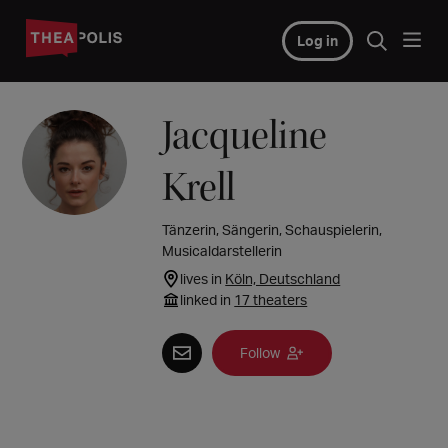
Log in
Jacqueline
Krell
Tänzerin, Sängerin, Schauspielerin,
Musicaldarstellerin
lives in
Köln, Deutschland
linked in
17 theaters
Follow