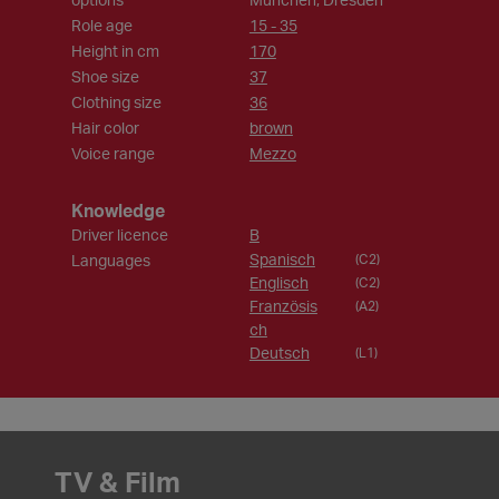
Role age
15 - 35
Height in cm
170
Shoe size
37
Clothing size
36
Hair color
brown
Voice range
Mezzo
Knowledge
Driver licence
B
Spanisch
Languages
(C2)
Englisch
(C2)
Französis
(A2)
ch
Deutsch
(L1)
TV & Film