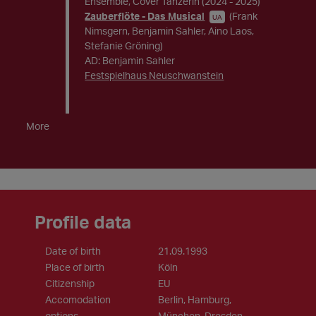
Ensemble, Cover Tänzerin
(2024 - 2025)
Zauberflöte - Das Musical
(Frank
UA
Nimsgern, Benjamin Sahler, Aino Laos,
Stefanie Gröning)
AD: Benjamin Sahler
Festspielhaus Neuschwanstein
More
Profile data
Date of birth
21.09.1993
Place of birth
Köln
Citizenship
EU
Accomodation
Berlin, Hamburg,
options
München, Dresden